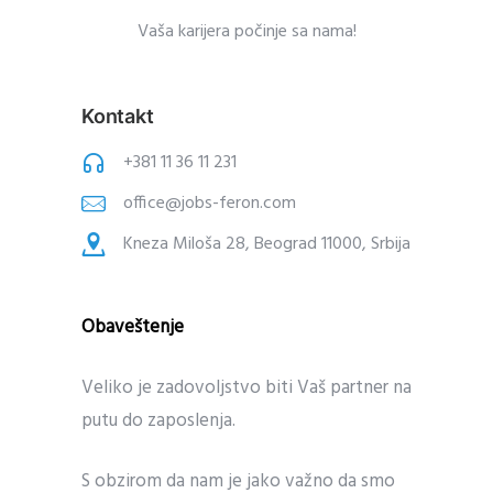
Vaša karijera po
čin
je sa nama!
Kontakt
+381 11 36 11 231
office@jobs-feron.com
Kneza Miloša 28, Beograd 11000, Srbija
Obaveštenje
Veliko je zadovoljstvo biti Vaš partner na
putu do zaposlenja.
S obzirom da nam je jako važno da smo