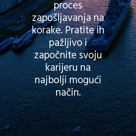
proces
zapošljavanja na
korake. Pratite ih
pažljivo i
započnite svoju
karijeru na
najbolji mogući
način.