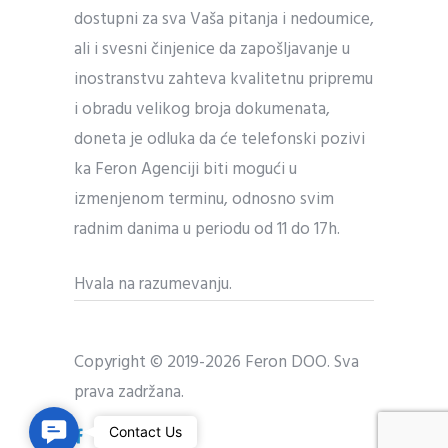
dostupni za sva Vaša pitanja i nedoumice,
ali i svesni činjenice da zapošljavanje u
inostranstvu zahteva kvalitetnu pripremu
i obradu velikog broja dokumenata,
doneta je odluka da će telefonski pozivi
ka Feron Agenciji biti mogući u
izmenjenom terminu, odnosno svim
radnim danima u periodu od 11 do 17h.
Hvala na razumevanju.
Copyright © 2019-2026 Feron DOO. Sva
prava zadržana.
C
Contact Us