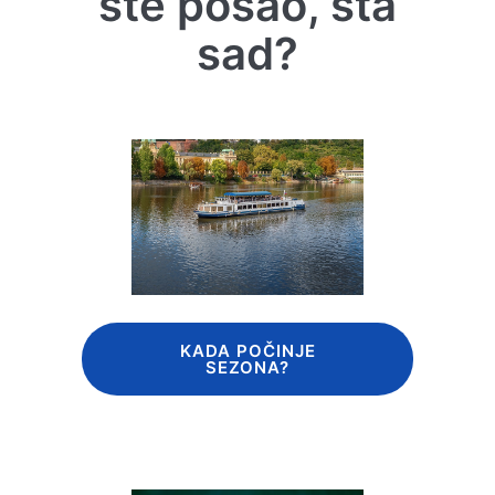
ste posao, šta
sad?
KADA POČINJE
SEZONA?