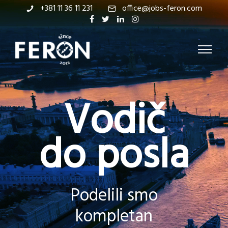
+381 11 36 11 231
office@jobs-feron.com
Vodič
do posla
Podelili smo
kompletan