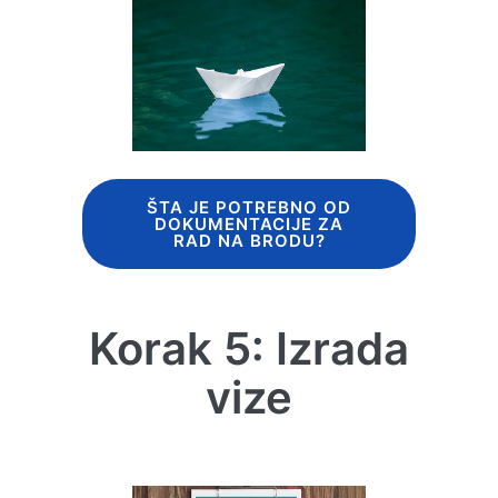
ŠTA JE POTREBNO OD
DOKUMENTACIJE ZA
RAD NA BRODU?
Korak 5: Izrada
vize