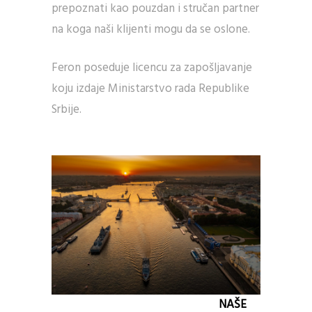
prepoznati kao pouzdan i stručan partner
na koga naši klijenti mogu da se oslone.
Feron poseduje licencu za zapošljavanje
koju izdaje Ministarstvo rada Republike
Srbije.
NAŠE