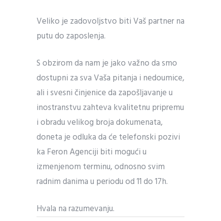
Veliko je zadovoljstvo biti Vaš partner na
putu do zaposlenja.
S obzirom da nam je jako važno da smo
dostupni za sva Vaša pitanja i nedoumice,
ali i svesni činjenice da zapošljavanje u
inostranstvu zahteva kvalitetnu pripremu
i obradu velikog broja dokumenata,
doneta je odluka da će telefonski pozivi
ka Feron Agenciji biti mogući u
izmenjenom terminu, odnosno svim
radnim danima u periodu od 11 do 17h.
Hvala na razumevanju.