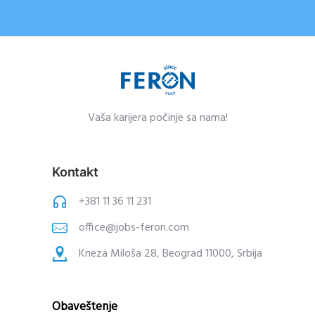
Vaša karijera po
čin
je sa nama!
Kontakt
+381 11 36 11 231
office@jobs-feron.com
Kneza Miloša 28, Beograd 11000, Srbija
Obaveštenje