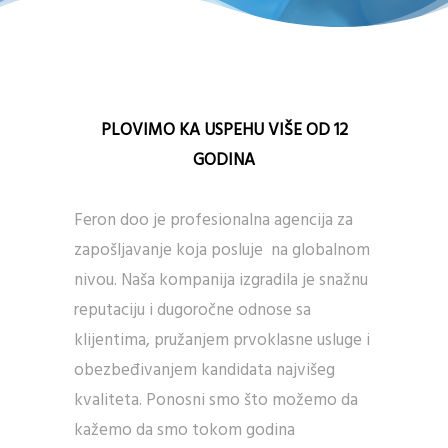
PLOVIMO KA USPEHU VIŠE OD 12
GODINA
Feron doo je profesionalna agencija za
zapošljavanje koja posluje na globalnom
nivou. Naša kompanija izgradila je snažnu
reputaciju i dugoročne odnose sa
klijentima, pružanjem prvoklasne usluge i
obezbeđivanjem kandidata najvišeg
kvaliteta. Ponosni smo što možemo da
kažemo da smo tokom godina