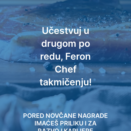
Učestvuj u
drugom po
redu, Feron
Chef
takmičenju!
PORED NOVČANE NAGRADE
IMAĆEŠ PRILIKU I ZA
RAZVOJ KARIJERE