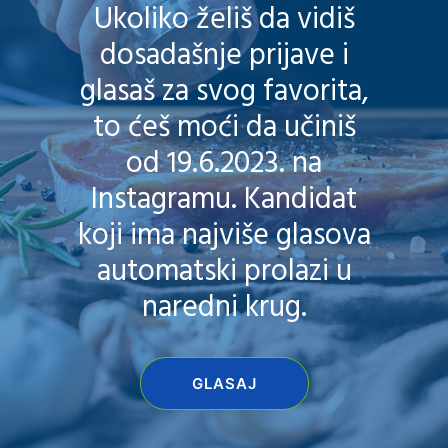
Ukoliko želiš da vidiš
dosadašnje prijave i
glasaš za svog favorita,
to ćeš moći da učiniš
od 19.6.2023. na
Instagramu. Kandidat
koji ima najviše glasova
automatski prolazi u
naredni krug.
GLASAJ