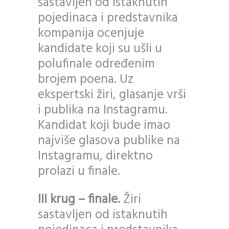
sastavljen od istaknutih
pojedinaca i predstavnika
kompanija ocenjuje
kandidate koji su ušli u
polufinale određenim
brojem poena. Uz
ekspertski žiri, glasanje vrši
i publika na Instagramu.
Kandidat koji bude imao
najviše glasova publike na
Instagramu, direktno
prolazi u finale.
III krug – finale.
Žiri
sastavljen od istaknutih