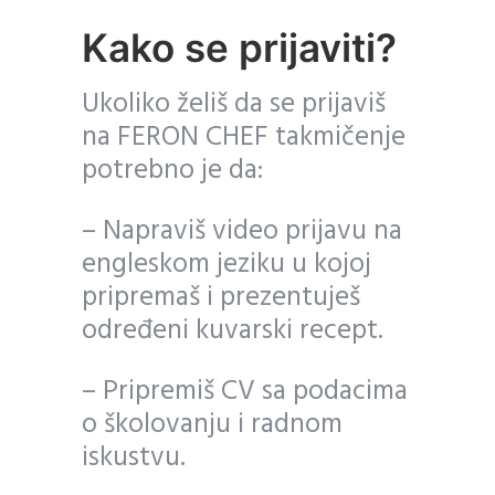
Kako se prijaviti?
Ukoliko želiš da se prijaviš
na FERON CHEF takmičenje
potrebno je da:
– Napraviš video prijavu na
engleskom jeziku u kojoj
pripremaš i prezentuješ
određeni kuvarski recept.
– Pripremiš CV sa podacima
o školovanju i radnom
iskustvu.