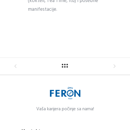
(kokteli, Tea Time, itd) i posebne
manifestacije.
Vaša karijera po
čin
je sa nama!