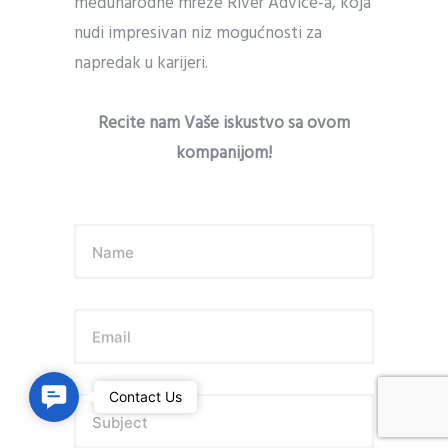
međunarodne mreže River Advice-a, koja
nudi impresivan niz mogućnosti za
napredak u karijeri.
Recite nam Va
še iskustvo sa ovom
kompanijom!
Name
Email
C
Contact Us
Subject
o