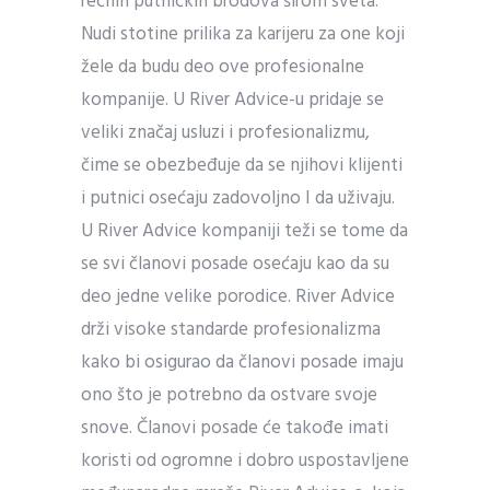
rečnih putničkih brodova širom sveta.
Nudi stotine prilika za karijeru za one koji
žele da budu deo ove profesionalne
kompanije. U River Advice-u pridaje se
veliki značaj usluzi i profesionalizmu,
čime se obezbeđuje da se njihovi klijenti
i putnici osećaju zadovoljno I da uživaju.
U River Advice kompaniji teži se tome da
se svi članovi posade osećaju kao da su
deo jedne velike porodice. River Advice
drži visoke standarde profesionalizma
kako bi osigurao da članovi posade imaju
ono što je potrebno da ostvare svoje
snove. Članovi posade će takođe imati
koristi od ogromne i dobro uspostavljene