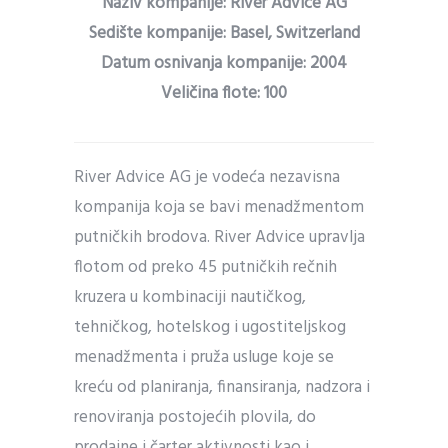
Naziv kompanije: River Advice AG
Sedište kompanije: Basel, Switzerland
Datum osnivanja kompanije: 2004
Veličina flote: 100
River Advice AG je vodeća nezavisna
kompanija koja se bavi menadžmentom
putničkih brodova. River Advice upravlja
flotom od preko 45 putničkih rečnih
kruzera u kombinaciji nautičkog,
tehničkog, hotelskog i ugostiteljskog
menadžmenta i pruža usluge koje se
kreću od planiranja, finansiranja, nadzora i
renoviranja postojećih plovila, do
prodajne i čarter aktivnosti kao i