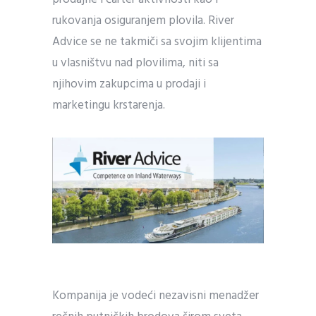
rukovanja osiguranjem plovila. River
Advice se ne takmiči sa svojim klijentima
u vlasništvu nad plovilima, niti sa
njihovim zakupcima u prodaji i
marketingu krstarenja.
Kompanija je vodeći nezavisni menadžer