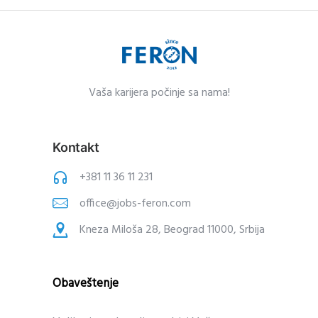
Vaša karijera po
čin
je sa nama!
Kontakt
+381 11 36 11 231
office@jobs-feron.com
Kneza Miloša 28, Beograd 11000, Srbija
Obaveštenje