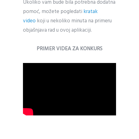
Ukoliko vam bude bila potrebna dodatna
pomoć, možete pogledati
kratak
video
koji u nekoliko minuta na primeru
objašnjava rad u ovoj aplikaciji.
PRIMER VIDEA ZA KONKURS