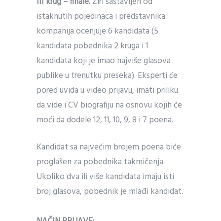
III krug – finale.
Žiri sastavljen od
istaknutih pojedinaca i predstavnika
kompanija ocenjuje 6 kandidata (5
kandidata pobednika 2 kruga i 1
kandidata koji je imao najviše glasova
publike u trenutku preseka). Eksperti će
pored uvida u video prijavu, imati priliku
da vide i CV biografiju na osnovu kojih će
moći da dodele 12, 11, 10, 9, 8 i 7 poena.
Kandidat sa najvećim brojem poena biće
proglašen za pobednika takmičenja.
Ukoliko dva ili više kandidata imaju isti
broj glasova, pobednik je mlađi kandidat.