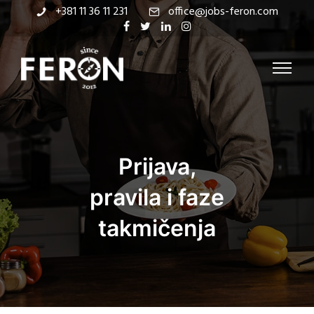
+381 11 36 11 231
office@jobs-feron.com
Prijava,
pravila i faze
takmičenja