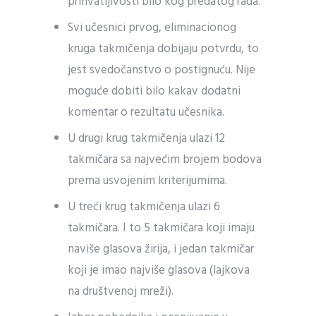
prihvatljivosti bilo kog predatog rada.
Svi učesnici prvog, eliminacionog
kruga takmičenja dobijaju potvrdu, to
jest svedočanstvo o postignuću. Nije
moguće dobiti bilo kakav dodatni
komentar o rezultatu učesnika.
U drugi krug takmičenja ulazi 12
takmičara sa najvećim brojem bodova
prema usvojenim kriterijumima.
U treći krug takmičenja ulazi 6
takmičara. I to 5 takmičara koji imaju
naviše glasova žirija, i jedan takmičar
koji je imao najviše glasova (lajkova
na društvenoj mreži).