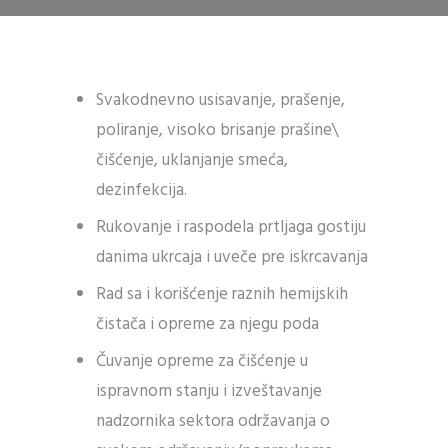
Svakodnevno usisavanje, prašenje,
poliranje, visoko brisanje prašine\
čišćenje, uklanjanje smeća,
dezinfekcija.
Rukovanje i raspodela prtljaga gostiju
danima ukrcaja i uveče pre iskrcavanja
Rad sa i korišćenje raznih hemijskih
čistača i opreme za njegu poda
Čuvanje opreme za čišćenje u
ispravnom stanju i izveštavanje
nadzornika sektora održavanja o