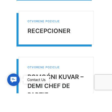
OTVORENE POZICIJE
RECEPCIONER
OTVORENE POZICIJE
POMOĆNI KUVAR –
C
Contact Us
DEMI CHEF DE
o
PARTIE
n
t
a