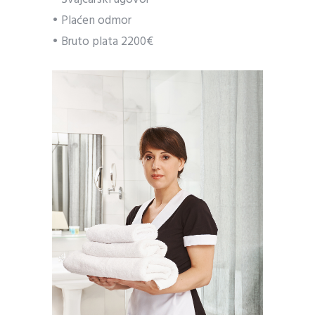
• Plaćen odmor
• Bruto plata 2200€