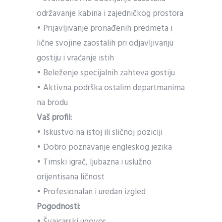
održavanje kabina i zajedničkog prostora
• Prijavljivanje pronađenih predmeta i
lične svojine zaostalih pri odjavljivanju
gostiju i vraćanje istih
• Beleženje specijalnih zahteva gostiju
• Aktivna podrška ostalim departmanima
na brodu
Vaš profil:
• Iskustvo na istoj ili sličnoj poziciji
• Dobro poznavanje engleskog jezika
• Timski igrač, ljubazna i uslužno
orijentisana ličnost
• Profesionalan i uredan izgled
Pogodnosti:
• Švajcarski ugovor