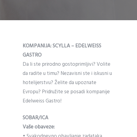
KOMPANIJA: SCYLLA – EDELWEISS
GASTRO
Da li ste prirodno gostoprimljivi? Volite
da radite u timu? Nezavisni ste i iskusni u
hotelijerstvu? Želite da upoznate
Evropu? Pridružite se posadi kompanije
Edelweiss Gastro!
SOBAR/ICA
Vaše obaveze:
• Svakodnevno obavljanje zadataka