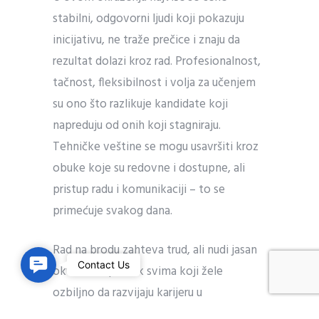
stabilni, odgovorni ljudi koji pokazuju
inicijativu, ne traže prečice i znaju da
rezultat dolazi kroz rad. Profesionalnost,
tačnost, fleksibilnost i volja za učenjem
su ono što razlikuje kandidate koji
napreduju od onih koji stagniraju.
Tehničke veštine se mogu usavršiti kroz
obuke koje su redovne i dostupne, ali
pristup radu i komunikaciji – to se
primećuje svakog dana.
Rad na brodu zahteva trud, ali nudi jasan
C
Contact Us
okvir za napredak svima koji žele
o
ozbiljno da razvijaju karijeru u
n
međunarodnom okruženju. Ako imate cilj,