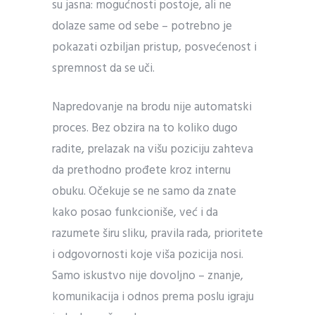
su jasna: mogućnosti postoje, ali ne
dolaze same od sebe – potrebno je
pokazati ozbiljan pristup, posvećenost i
spremnost da se uči.
Napredovanje na brodu nije automatski
proces. Bez obzira na to koliko dugo
radite, prelazak na višu poziciju zahteva
da prethodno prođete kroz internu
obuku. Očekuje se ne samo da znate
kako posao funkcioniše, već i da
razumete širu sliku, pravila rada, prioritete
i odgovornosti koje viša pozicija nosi.
Samo iskustvo nije dovoljno – znanje,
komunikacija i odnos prema poslu igraju