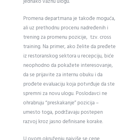
jednako važnu ulogu.
Promena departmana je takođe moguća,
ali uz prethodnu procenu nadređenih i
trening za promenu pozicije, tzv. cross
training. Na primer, ako želite da pređete
iz restoranskog sektora u recepciju, biće
neophodno da pokažete interesovanje,
da se prijavite za internu obuku i da
prođete evaluaciju koja potvrđuje da ste
spremni za novu ulogu. Poslodavci ne
ohrabruju “preskakanje” pozicija –
umesto toga, podržavaju postepen
razvoj kroz jasno definisane korake.
U ovom okruženju najviše se cene