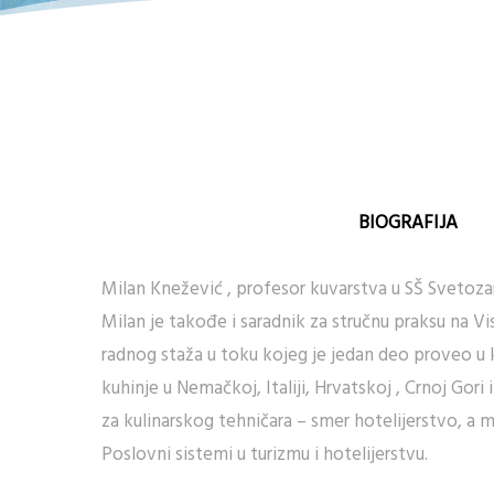
BIOGRAFIJA
Milan Knežević , profesor kuvarstva u SŠ Svetoza
Milan je takođe i saradnik za stručnu praksu na Vi
radnog staža u toku kojeg je jedan deo proveo u k
kuhinje u Nemačkoj, Italiji, Hrvatskoj , Crnoj Gori i
za kulinarskog tehničara – smer hotelijerstvo, a 
Poslovni sistemi u turizmu i hotelijerstvu.