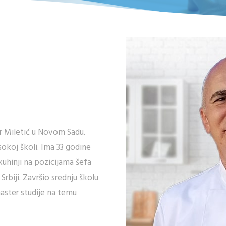
r Miletić u Novom Sadu.
sokoj školi. Ima 33 godine
uhinji na pozicijama šefa
 Srbiji. Završio srednju školu
master studije na temu