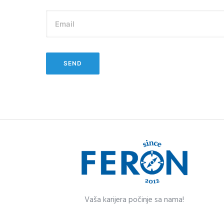
Email
Vaša karijera po
čin
je sa nama!