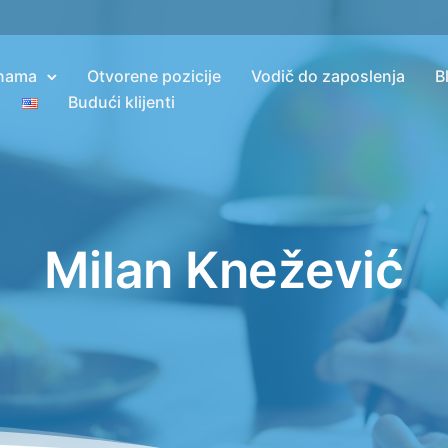
nama
Otvorene pozicije
Vodič do zaposlenja
B
Budući klijenti
Milan Knežević