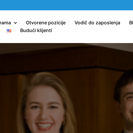
nama
Otvorene pozicije
Vodič do zaposlenja
B
Budući klijenti