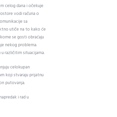
om celog dana i očekuje
rostore vodi računa o
 komunikacije sa
ektno utiče na to kako će
 kome se gosti obraćaju
vanje nekog problema.
 u različitim situacijama.
unjuju celokupan
am koji stvaraju prijatnu
kon putovanja.
napredak i rad u