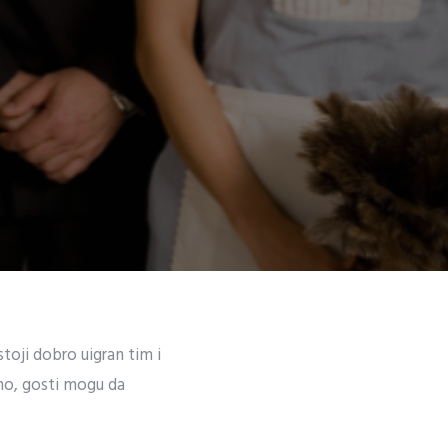
toji dobro uigran tim i
eno, gosti mogu da