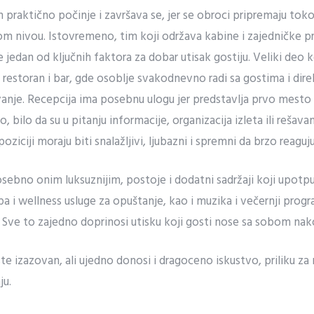
 praktično počinje i završava se, jer se obroci pripremaju tok
om nivou. Istovremeno, tim koji održava kabine i zajedničke p
 je jedan od ključnih faktora za dobar utisak gostiju. Veliki deo
 restoran i bar, gde osoblje svakodnevno radi sa gostima i dir
vanje. Recepcija ima posebnu ulogu jer predstavlja prvo mesto
, bilo da su u pitanju informacije, organizacija izleta ili reša
oziciji moraju biti snalažljivi, ljubazni i spremni da brzo reaguju
ebno onim luksuznijim, postoje i dodatni sadržaji koji upotp
pa i wellness usluge za opuštanje, kao i muzika i večernji progr
. Sve to zajedno doprinosi utisku koji gosti nose sa sobom na
e izazovan, ali ujedno donosi i dragoceno iskustvo, priliku za 
u.