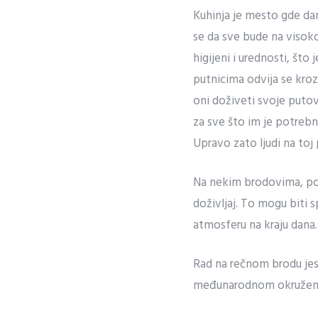
Kuhinja je mesto gde dan
se da sve bude na visok
higijeni i urednosti, što
putnicima odvija se kroz
oni doživeti svoje puto
za sve što im je potrebno
Upravo zato ljudi na toj p
Na nekim brodovima, pos
doživljaj. To mogu biti s
atmosferu na kraju dana
Rad na rečnom brodu jest
međunarodnom okruženj