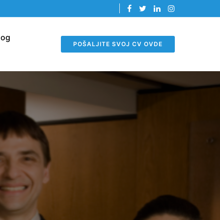
log
POŠALJITE SVOJ CV OVDE