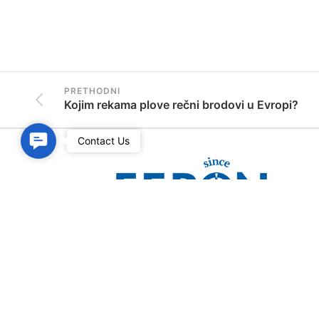
PRETHODNI
Kojim rekama plove rečni brodovi u Evropi?
C
Contact Us
o
n
t
a
Vaša karijera po
čin
je sa nama!
c
t
U
s