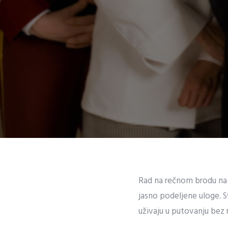
Rad na rečnom brodu na p
jasno podeljene uloge. 
uživaju u putovanju bez 