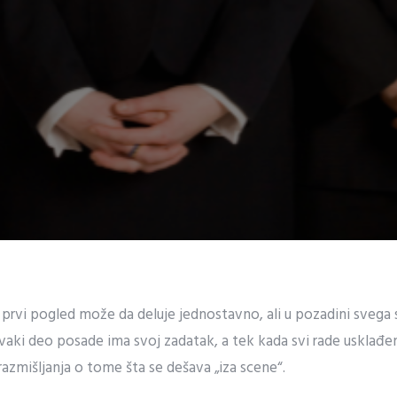
rvi pogled može da deluje jednostavno, ali u pozadini svega s
Svaki deo posade ima svoj zadatak, a tek kada svi rade usklađ
razmišljanja o tome šta se dešava „iza scene“.