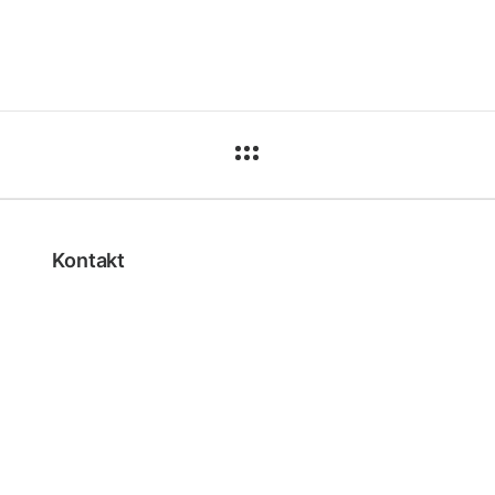
Kontakt
+381 11 36 11 231
office@jobs-feron.com
Kneza Miloša 28, Beograd 11000, Srbija