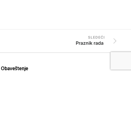
SLEDEĆI
Praznik rada
Obaveštenje
Veliko je zadovoljstvo biti Vaš partner na putu
do zaposlenja.
S obzirom da nam je jako važno da smo dostupni
za sva Vaša pitanja i nedoumice, ali i svesni
činjenice da zapošljavanje u inostranstvu