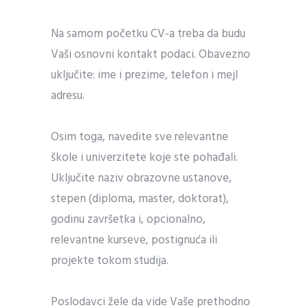
Na samom početku CV-a treba da budu
Vaši osnovni kontakt podaci. Obavezno
uključite: ime i prezime, telefon i mejl
adresu.
Osim toga, navedite sve relevantne
škole i univerzitete koje ste pohađali.
Uključite naziv obrazovne ustanove,
stepen (diploma, master, doktorat),
godinu završetka i, opcionalno,
relevantne kurseve, postignuća ili
projekte tokom studija.
Poslodavci žele da vide Vaše prethodno