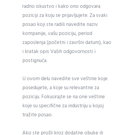
radno iskustvo i kako ono odgovara
poziciji za koju se prijavljujete. Za svaki
posao koji ste radili navedite naziv
kompanije, vašu poziciju, period
zaposlenja (početni i završni datum), kao
i kratak opis Vaših odgovornosti i
postignuća.
U ovom delu navedite sve veštine koje
posedujete, a koje su relevantne za
poziciju. Fokusirajte se na one veštine
koje su specifične za industriju u kojoj
tražite posao.
Ako ste prošli kroz dodatne obuke ili