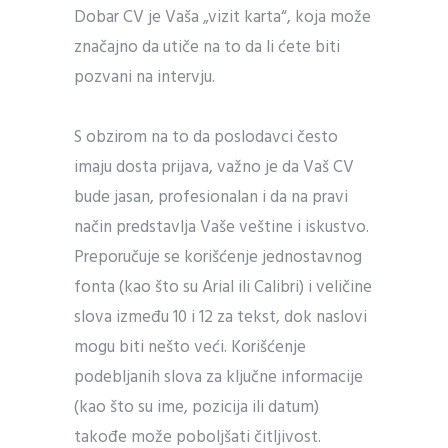
Dobar CV je Vaša „vizit karta“, koja može
značajno da utiče na to da li ćete biti
pozvani na intervju.
S obzirom na to da poslodavci često
imaju dosta prijava, važno je da Vaš CV
bude jasan, profesionalan i da na pravi
način predstavlja Vaše veštine i iskustvo.
Preporučuje se korišćenje jednostavnog
fonta (kao što su Arial ili Calibri) i veličine
slova između 10 i 12 za tekst, dok naslovi
mogu biti nešto veći. Korišćenje
podebljanih slova za ključne informacije
(kao što su ime, pozicija ili datum)
takođe može poboljšati čitljivost.