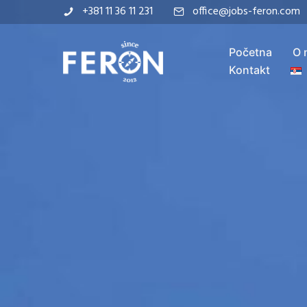
+381 11 36 11 231
office@jobs-feron.com
Početna
O 
Kontakt