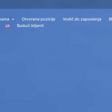
nama
Otvorene pozicije
Vodič do zaposlenja
B
Budući klijenti