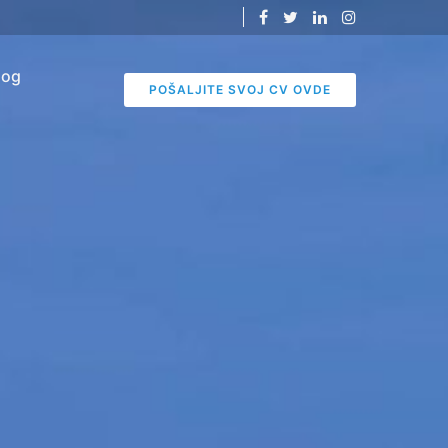
log
POŠALJITE SVOJ CV OVDE